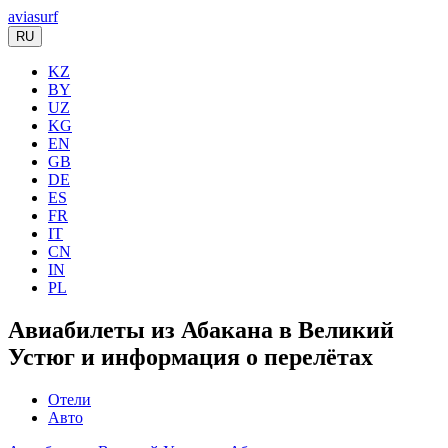
aviasurf
RU
KZ
BY
UZ
KG
EN
GB
DE
ES
FR
IT
CN
IN
PL
Авиабилеты из Абакана в Великий
Устюг и информация о перелётах
Отели
Авто