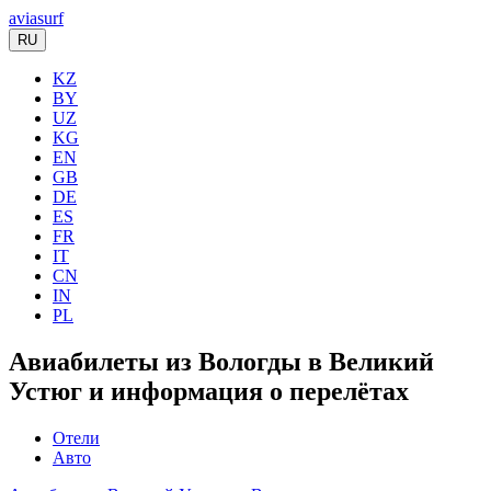
aviasurf
RU
KZ
BY
UZ
KG
EN
GB
DE
ES
FR
IT
CN
IN
PL
Авиабилеты из Вологды в Великий
Устюг и информация о перелётах
Отели
Авто