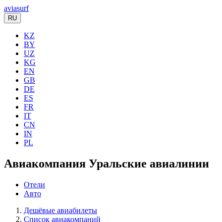
aviasurf
RU
KZ
BY
UZ
KG
EN
GB
DE
ES
FR
IT
CN
IN
PL
Авиакомпания Уральские авиалинии
Отели
Авто
Дешёвые авиабилеты
Список авиакомпаний