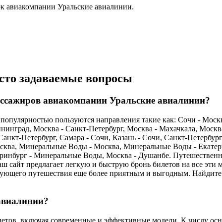
рк авиакомпании Уральские авиалинии.
сто задаваемые вопросы
ассажиров авиакомпании Уральские авиалинии?
опулярностью пользуются направления такие как: Сочи - Москва
ининград, Москва - Санкт-Петербург, Москва - Махачкала, Моск
анкт-Петербург, Самара - Сочи, Казань - Сочи, Санкт-Петербург
осква, Минеральные Воды - Москва, Минеральные Воды - Екатери
атеринбург - Минеральные Воды, Москва - Душанбе. Путешестве
аш сайт предлагает легкую и быструю бронь билетов на все эт
едующего путешествия еще более приятным и выгодным. Найдите
 авиалинии?
летов, включая современные и эффективные модели. К числу ос