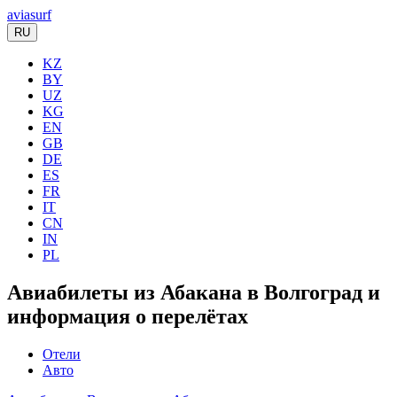
aviasurf
RU
KZ
BY
UZ
KG
EN
GB
DE
ES
FR
IT
CN
IN
PL
Авиабилеты из Абакана в Волгоград и
информация о перелётах
Отели
Авто