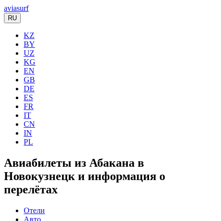
aviasurf
RU
KZ
BY
UZ
KG
EN
GB
DE
ES
FR
IT
CN
IN
PL
Авиабилеты из Абакана в
Новокузнецк и информация о
перелётах
Отели
Авто