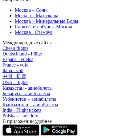
Москва – Сочи
Москва – Махачкала
Москва – Минеральные Воды
Санкт-Петербург – Москва
Москва - Стамбул
Международные сайты
Cheap flights
Deutschland - Flüge
España - vuelos
France - vols
Italia - voli
中国 - 机票
USA - flights
Казахстан - авиабилеты
Беларусь - авиабилеты
Узбекистан – авиабилеты
Кыргызстан – авиабилеты
India - Flight tickets
Polska – tanie loty
В приложении удобнее