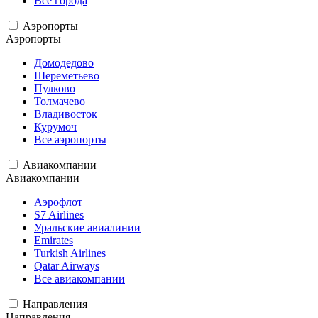
Все города
Аэропорты
Аэропорты
Домодедово
Шереметьево
Пулково
Толмачево
Владивосток
Курумоч
Все аэропорты
Авиакомпании
Авиакомпании
Аэрофлот
S7 Airlines
Уральские авиалинии
Emirates
Turkish Airlines
Qatar Airways
Все авиакомпании
Направления
Направления