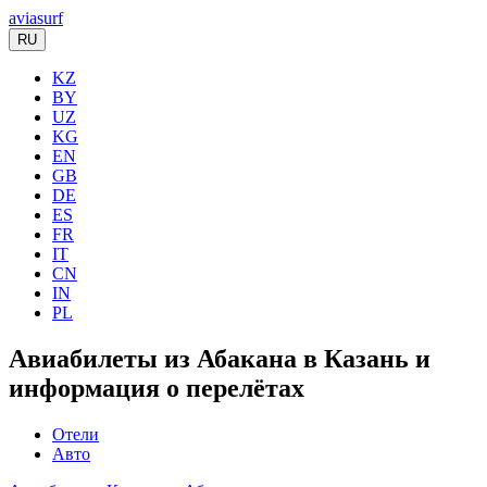
aviasurf
RU
KZ
BY
UZ
KG
EN
GB
DE
ES
FR
IT
CN
IN
PL
Авиабилеты из Абакана в Казань и
информация о перелётах
Отели
Авто