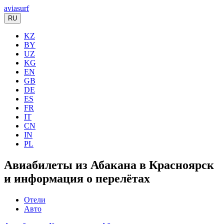
aviasurf
RU
KZ
BY
UZ
KG
EN
GB
DE
ES
FR
IT
CN
IN
PL
Авиабилеты из Абакана в Красноярск
и информация о перелётах
Отели
Авто