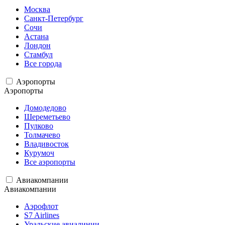
Москва
Санкт-Петербург
Сочи
Астана
Лондон
Стамбул
Все города
Аэропорты
Аэропорты
Домодедово
Шереметьево
Пулково
Толмачево
Владивосток
Курумоч
Все аэропорты
Авиакомпании
Авиакомпании
Аэрофлот
S7 Airlines
Уральские авиалинии