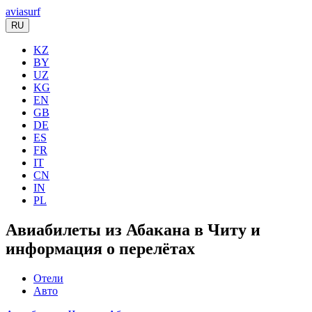
aviasurf
RU
KZ
BY
UZ
KG
EN
GB
DE
ES
FR
IT
CN
IN
PL
Авиабилеты из Абакана в Читу и
информация о перелётах
Отели
Авто