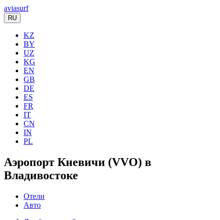
aviasurf
RU
KZ
BY
UZ
KG
EN
GB
DE
ES
FR
IT
CN
IN
PL
Аэропорт Кневичи (VVO) в
Владивостоке
Отели
Авто