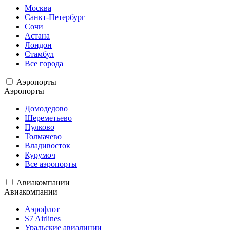
Москва
Санкт-Петербург
Сочи
Астана
Лондон
Стамбул
Все города
Аэропорты
Аэропорты
Домодедово
Шереметьево
Пулково
Толмачево
Владивосток
Курумоч
Все аэропорты
Авиакомпании
Авиакомпании
Аэрофлот
S7 Airlines
Уральские авиалинии