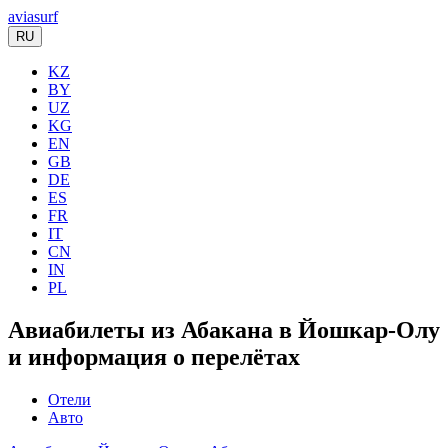
aviasurf
RU
KZ
BY
UZ
KG
EN
GB
DE
ES
FR
IT
CN
IN
PL
Авиабилеты из Абакана в Йошкар-Олу
и информация о перелётах
Отели
Авто