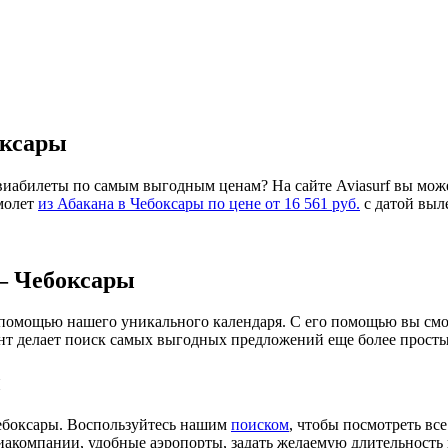
оксары
авиабилеты по самым выгодным ценам? На сайте Aviasurf вы мо
амолет
из Абакана в Чебоксары по цене от 16 561 руб.
с датой выле
— Чебоксары
помощью нашего уникального календаря. С его помощью вы смо
нт делает поиск самых выгодных предложений еще более прост
ы
ебоксары. Воспользуйтесь нашим
поиском
, чтобы посмотреть вс
акомпании, удобные аэропорты, задать желаемую длительность п