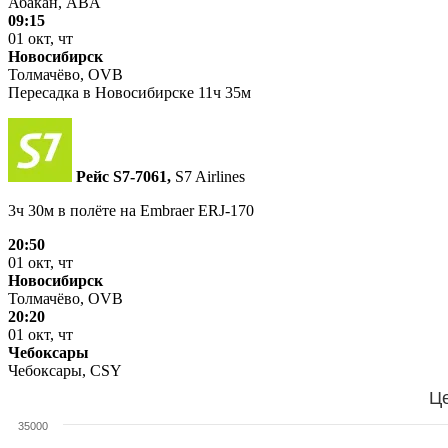
Абакан, ABA
09:15
01 окт, чт
Новосибирск
Толмачёво, OVB
Пересадка в Новосибирске 11ч 35м
Рейс S7‑7061,
S7 Airlines
3ч 30м в полёте на
Embraer ERJ-170
20:50
01 окт, чт
Новосибирск
Толмачёво, OVB
20:20
01 окт, чт
Чебоксары
Чебоксары, CSY
Це
35000