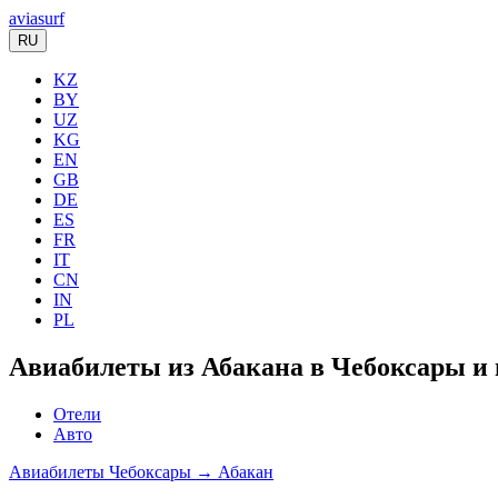
aviasurf
RU
KZ
BY
UZ
KG
EN
GB
DE
ES
FR
IT
CN
IN
PL
Авиабилеты из Абакана в Чебоксары и
Отели
Авто
Авиабилеты Чебоксары → Абакан