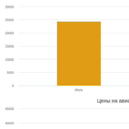
30000
25000
20000
15000
10000
5000
0
Июль
Цены на ави
45000
40000