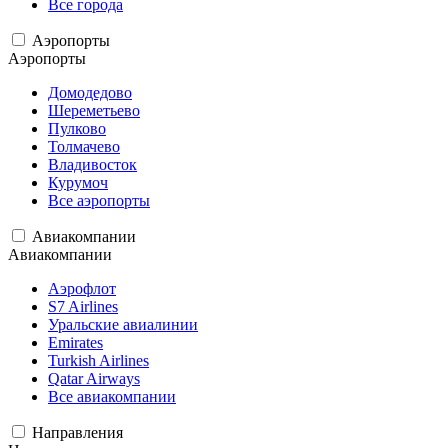
Все города
Аэропорты
Аэропорты
Домодедово
Шереметьево
Пулково
Толмачево
Владивосток
Курумоч
Все аэропорты
Авиакомпании
Авиакомпании
Аэрофлот
S7 Airlines
Уральские авиалинии
Emirates
Turkish Airlines
Qatar Airways
Все авиакомпании
Направления