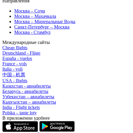
Направления
Москва – Сочи
Москва – Махачкала
Москва – Минеральные Воды
Санкт-Петербург – Москва
Москва - Стамбул
Международные сайты
Cheap flights
Deutschland - Flüge
España - vuelos
France - vols
Italia - voli
中国 - 机票
USA - flights
Казахстан - авиабилеты
Беларусь - авиабилеты
Узбекистан – авиабилеты
Кыргызстан – авиабилеты
India - Flight tickets
Polska – tanie loty
В приложении удобнее