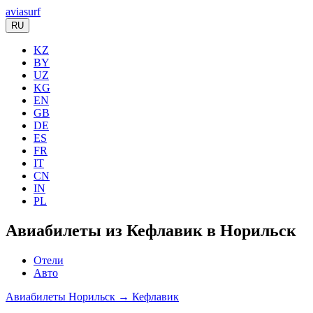
aviasurf
RU
KZ
BY
UZ
KG
EN
GB
DE
ES
FR
IT
CN
IN
PL
Авиабилеты из Кефлавик в Норильск
Отели
Авто
Авиабилеты Норильск → Кефлавик