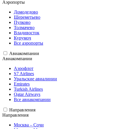
Аэропорты
Домодедово
Шереметьево
Пулково
Толмачево
Владивосток
Курумоч
Все аэропорты
Авиакомпании
Авиакомпании
Аэрофлот
S7 Airlines
Уральские авиалинии
Emirates
Turkish Airlines
Qatar Airways
Все авиакомпании
Направления
Направления
Москва – Сочи