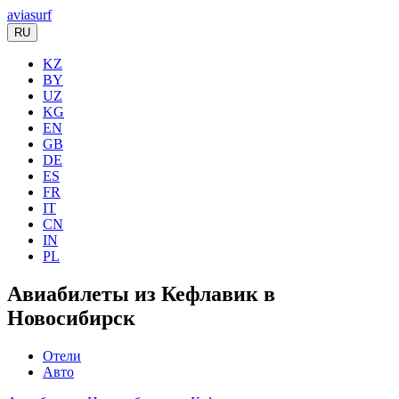
aviasurf
RU
KZ
BY
UZ
KG
EN
GB
DE
ES
FR
IT
CN
IN
PL
Авиабилеты из Кефлавик в
Новосибирск
Отели
Авто