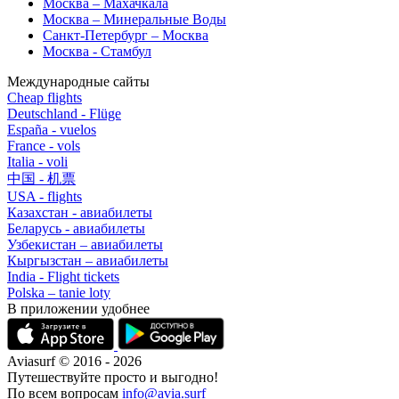
Москва – Махачкала
Москва – Минеральные Воды
Санкт-Петербург – Москва
Москва - Стамбул
Международные сайты
Cheap flights
Deutschland - Flüge
España - vuelos
France - vols
Italia - voli
中国 - 机票
USA - flights
Казахстан - авиабилеты
Беларусь - авиабилеты
Узбекистан – авиабилеты
Кыргызстан – авиабилеты
India - Flight tickets
Polska – tanie loty
В приложении удобнее
Aviasurf © 2016 - 2026
Путешествуйте просто и выгодно!
По всем вопросам
info@avia.surf