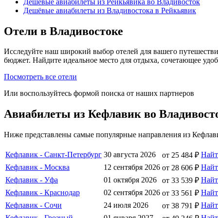
Дешёвые авиабилеты из Рейкьявика во Владивосток
Дешёвые авиабилеты из Владивостока в Рейкьявик
Отели в Владивостоке
Исследуйте наш широкий выбор отелей для вашего путешестви
бюджет. Найдите идеальное место для отдыха, сочетающее удо
Посмотреть все отели
Или воспользуйтесь формой поиска от наших партнеров
Авиабилеты из Кефлавик во Владивост
Ниже представлены самые популярные направления из Кефлави
Кефлавик - Санкт-Петербург
30 августа 2026
Най
от 25 484 ₽
Кефлавик - Москва
12 сентября 2026
Най
от 28 606 ₽
Кефлавик - Уфа
01 октября 2026
Най
от 33 539 ₽
Кефлавик - Краснодар
02 сентября 2026
Най
от 33 561 ₽
Кефлавик - Сочи
24 июля 2026
Най
от 38 791 ₽
Кефлавик - Грозный
01 января 2027
Най