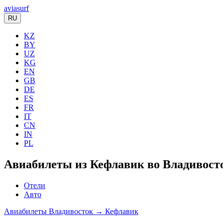
aviasurf
RU
KZ
BY
UZ
KG
EN
GB
DE
ES
FR
IT
CN
IN
PL
Авиабилеты из Кефлавик во Владивост
Отели
Авто
Авиабилеты Владивосток → Кефлавик