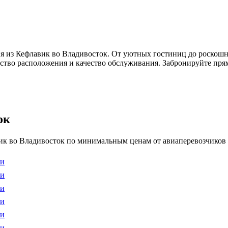
я из Кефлавик во Владивосток. От уютных гостиниц до роскошн
бство расположения и качество обслуживания. Забронируйте прям
ок
к во Владивосток по минимальным ценам от авиаперевозчиков н
ти
ти
ти
ти
ти
ти