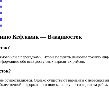
ти
ти
ти
ти
ению Кефлавик — Владивосток
сток?
прямого или с пересадками. Чтобы получить наиболее точную ин
информацию обо всех доступных вариантах рейсов.
сток?
е осуществляются. Однако существуют варианты с пересадками че
более точной информации и поиска наилучшего варианта рейса,