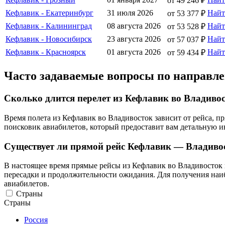
от 49 246 ₽
Кефлавик - Екатеринбург
31 июля 2026
Най
от 53 377 ₽
Кефлавик - Калининград
08 августа 2026
Най
от 53 528 ₽
Кефлавик - Новосибирск
23 августа 2026
Най
от 57 037 ₽
Кефлавик - Красноярск
01 августа 2026
Най
от 59 434 ₽
Часто задаваемые вопросы по направл
Сколько длится перелет из Кефлавик во Владиво
Время полета из Кефлавик во Владивосток зависит от рейса, 
поисковик авиабилетов, который предоставит вам детальную 
Существует ли прямой рейс Кефлавик — Владиво
В настоящее время прямые рейсы из Кефлавик во Владивосток н
пересадки и продолжительности ожидания. Для получения наи
авиабилетов.
Страны
Страны
Россия