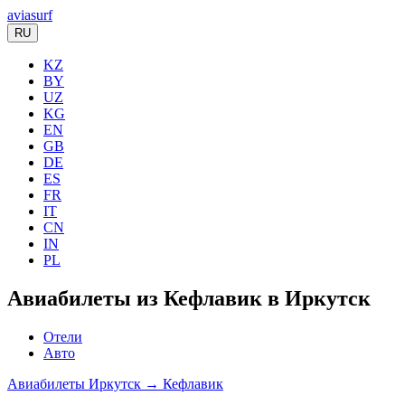
aviasurf
RU
KZ
BY
UZ
KG
EN
GB
DE
ES
FR
IT
CN
IN
PL
Авиабилеты из Кефлавик в Иркутск
Отели
Авто
Авиабилеты Иркутск → Кефлавик