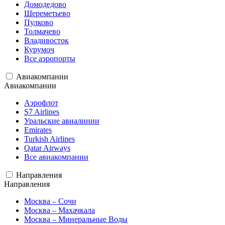
Домодедово
Шереметьево
Пулково
Толмачево
Владивосток
Курумоч
Все аэропорты
Авиакомпании
Авиакомпании
Аэрофлот
S7 Airlines
Уральские авиалинии
Emirates
Turkish Airlines
Qatar Airways
Все авиакомпании
Направления
Направления
Москва – Сочи
Москва – Махачкала
Москва – Минеральные Воды