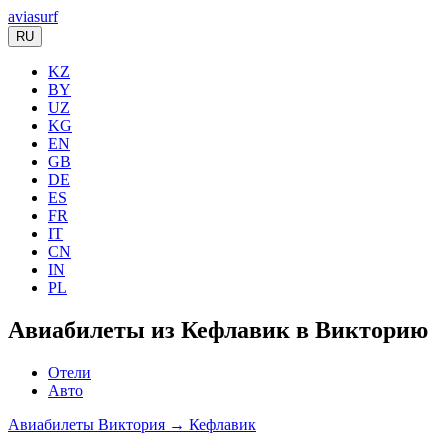
aviasurf
RU
KZ
BY
UZ
KG
EN
GB
DE
ES
FR
IT
CN
IN
PL
Авиабилеты из Кефлавик в Викторию
Отели
Авто
Авиабилеты Виктория → Кефлавик