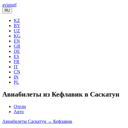
aviasurf
RU
KZ
BY
UZ
KG
EN
GB
DE
ES
FR
IT
CN
IN
PL
Авиабилеты из Кефлавик в Саскатун
Отели
Авто
Авиабилеты Саскатун → Кефлавик