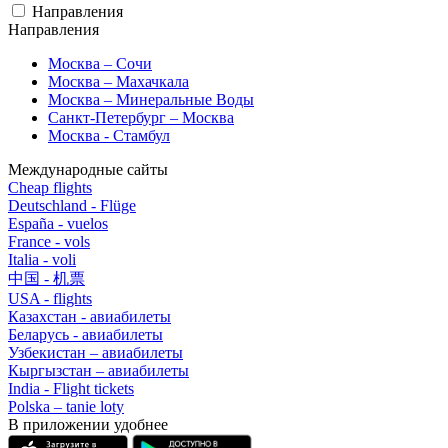
Направления
Направления
Москва – Сочи
Москва – Махачкала
Москва – Минеральные Воды
Санкт-Петербург – Москва
Москва - Стамбул
Международные сайты
Cheap flights
Deutschland - Flüge
España - vuelos
France - vols
Italia - voli
中国 - 机票
USA - flights
Казахстан - авиабилеты
Беларусь - авиабилеты
Узбекистан – авиабилеты
Кыргызстан – авиабилеты
India - Flight tickets
Polska – tanie loty
В приложении удобнее