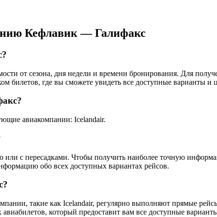
ению Кефлавик — Галифакс
с?
мости от сезона, дня недели и времени бронирования. Для полу
ом билетов, где вы сможете увидеть все доступные варианты и 
факс?
щие авиакомпании: Icelandair.
?
ого или с пересадками. Чтобы получить наиболее точную информ
информацию обо всех доступных вариантах рейсов.
с?
пании, такие как Icelandair, регулярно выполняют прямые рейс
авиабилетов, который предоставит вам все доступные варианты 