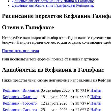
Дешёвые авиабилеты из Рейкьявика в Галифакс
Дешёвые авиабилеты из Галифакса в Рейкьявик
Расписание перелетов Кефлавик Галифа
Отели в Галифаксе
Исследуйте наш широкий выбор отелей для вашего путешестви
бюджет. Найдите идеальное место для отдыха, сочетающее удо
Посмотреть все отели
Или воспользуйтесь формой поиска от наших партнеров
Авиабилеты из Кефлавик в Галифакс
Ниже представлены самые популярные направления из Кефлави
Кефлавик - Виннипег
05 сентября 2026
Найти
от 19 724 ₽
Кефлавик - Калгари
18 августа 2026
Найти
от 26 997 ₽
Кефлавик - Торонто
12 августа 2026
Найти
от 29 737 ₽
Кефлавик - Саскатун
25 августа 2026
Найти
от 37 657 ₽