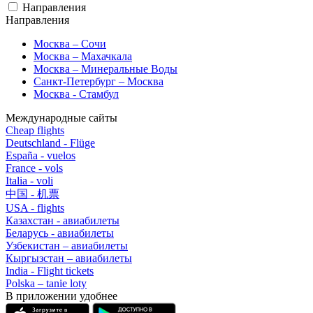
Направления
Направления
Москва – Сочи
Москва – Махачкала
Москва – Минеральные Воды
Санкт-Петербург – Москва
Москва - Стамбул
Международные сайты
Cheap flights
Deutschland - Flüge
España - vuelos
France - vols
Italia - voli
中国 - 机票
USA - flights
Казахстан - авиабилеты
Беларусь - авиабилеты
Узбекистан – авиабилеты
Кыргызстан – авиабилеты
India - Flight tickets
Polska – tanie loty
В приложении удобнее