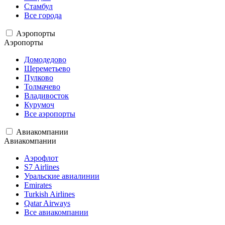
Стамбул
Все города
Аэропорты
Аэропорты
Домодедово
Шереметьево
Пулково
Толмачево
Владивосток
Курумоч
Все аэропорты
Авиакомпании
Авиакомпании
Аэрофлот
S7 Airlines
Уральские авиалинии
Emirates
Turkish Airlines
Qatar Airways
Все авиакомпании