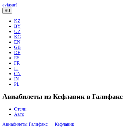
aviasurf
RU
KZ
BY
UZ
KG
EN
GB
DE
ES
FR
IT
CN
IN
PL
Авиабилеты из Кефлавик в Галифакс
Отели
Авто
Авиабилеты Галифакс → Кефлавик