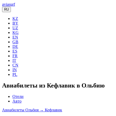
aviasurf
RU
KZ
BY
UZ
KG
EN
GB
DE
ES
FR
IT
CN
IN
PL
Авиабилеты из Кефлавик в Ольбию
Отели
Авто
Авиабилеты Ольбия → Кефлавик