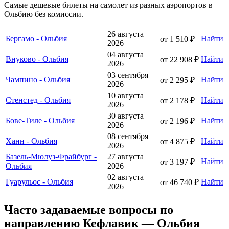
Самые дешевые билеты на самолет из разных аэропортов в
Ольбию без комиссии.
26 августа
Бергамо - Ольбия
Найти
от 1 510 ₽
2026
04 августа
Внуково - Ольбия
Найти
от 22 908 ₽
2026
03 сентября
Чампино - Ольбия
Найти
от 2 295 ₽
2026
10 августа
Стенстед - Ольбия
Найти
от 2 178 ₽
2026
30 августа
Бове-Тиле - Ольбия
Найти
от 2 196 ₽
2026
08 сентября
Ханн - Ольбия
Найти
от 4 875 ₽
2026
Базель-Мюлуз-Фрайбург -
27 августа
Найти
от 3 197 ₽
Ольбия
2026
02 августа
Гуарульос - Ольбия
Найти
от 46 740 ₽
2026
Часто задаваемые вопросы по
направлению Кефлавик — Ольбия