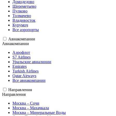
Домодедово
Шереметьево
Пулково
Толмачево
Владивосток
Курумоч
Все аэропорты
Авиакомпании
Авиакомпании
Аэрофлот
S7 Airlines
Уральские авиалинии
Emirates
Turkish Airlines
Qatar Airways
Все авиакомпании
Направления
Направления
Москва – Сочи
Москва – Махачкала
Москва – Минеральные Воды