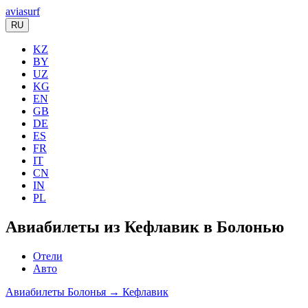
aviasurf
RU
KZ
BY
UZ
KG
EN
GB
DE
ES
FR
IT
CN
IN
PL
Авиабилеты из Кефлавик в Болонью
Отели
Авто
Авиабилеты Болонья → Кефлавик