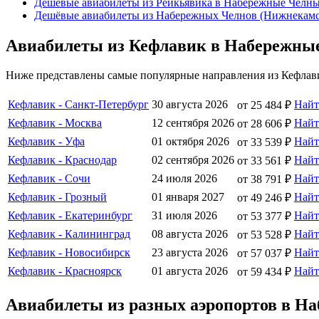
Дешёвые авиабилеты из Рейкьявика в Набережные Челн
Дешёвые авиабилеты из Набережных Челнов (Нижнекамс
Авиабилеты из Кефлавик в Набережны
Ниже представлены самые популярные направления из Кефлави
Кефлавик - Санкт-Петербург
30 августа 2026
Най
от 25 484 ₽
Кефлавик - Москва
12 сентября 2026
Най
от 28 606 ₽
Кефлавик - Уфа
01 октября 2026
Най
от 33 539 ₽
Кефлавик - Краснодар
02 сентября 2026
Най
от 33 561 ₽
Кефлавик - Сочи
24 июля 2026
Най
от 38 791 ₽
Кефлавик - Грозный
01 января 2027
Най
от 49 246 ₽
Кефлавик - Екатеринбург
31 июля 2026
Най
от 53 377 ₽
Кефлавик - Калининград
08 августа 2026
Най
от 53 528 ₽
Кефлавик - Новосибирск
23 августа 2026
Най
от 57 037 ₽
Кефлавик - Красноярск
01 августа 2026
Най
от 59 434 ₽
Авиабилеты из разных аэропортов в Н