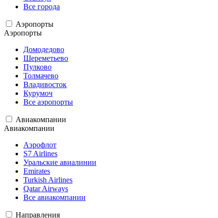
Все города
Аэропорты
Аэропорты
Домодедово
Шереметьево
Пулково
Толмачево
Владивосток
Курумоч
Все аэропорты
Авиакомпании
Авиакомпании
Аэрофлот
S7 Airlines
Уральские авиалинии
Emirates
Turkish Airlines
Qatar Airways
Все авиакомпании
Направления