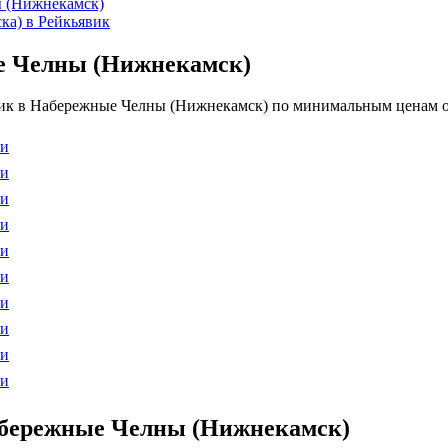
ы (Нижнекамск)
ка) в Рейкьявик
е Челны (Нижнекамск)
к в Набережные Челны (Нижнекамск) по минимальным ценам от 
ти
ти
ти
ти
ти
ти
ти
ти
ти
ти
абережные Челны (Нижнекамск)