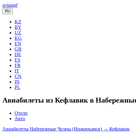
aviasurf
RU
KZ
BY
UZ
KG
EN
GB
DE
ES
FR
IT
CN
IN
PL
Авиабилеты из Кефлавик в Набережны
Отели
Авто
Авиабилеты Набережные Челны (Нижнекамск) → Кефлавик