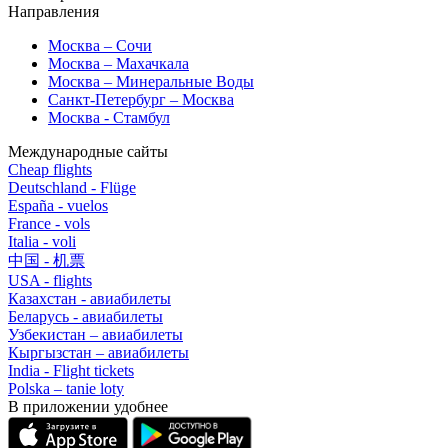
Направления
Москва – Сочи
Москва – Махачкала
Москва – Минеральные Воды
Санкт-Петербург – Москва
Москва - Стамбул
Международные сайты
Cheap flights
Deutschland - Flüge
España - vuelos
France - vols
Italia - voli
中国 - 机票
USA - flights
Казахстан - авиабилеты
Беларусь - авиабилеты
Узбекистан – авиабилеты
Кыргызстан – авиабилеты
India - Flight tickets
Polska – tanie loty
В приложении удобнее