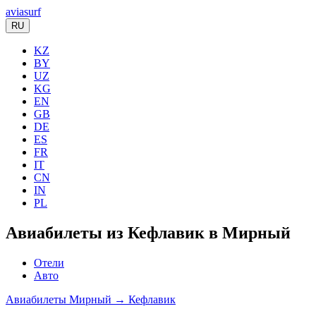
aviasurf
RU
KZ
BY
UZ
KG
EN
GB
DE
ES
FR
IT
CN
IN
PL
Авиабилеты из Кефлавик в Мирный
Отели
Авто
Авиабилеты Мирный → Кефлавик