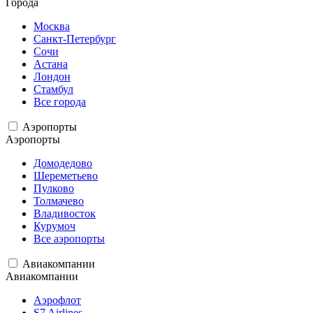
Города
Москва
Санкт-Петербург
Сочи
Астана
Лондон
Стамбул
Все города
Аэропорты
Аэропорты
Домодедово
Шереметьево
Пулково
Толмачево
Владивосток
Курумоч
Все аэропорты
Авиакомпании
Авиакомпании
Аэрофлот
S7 Airlines