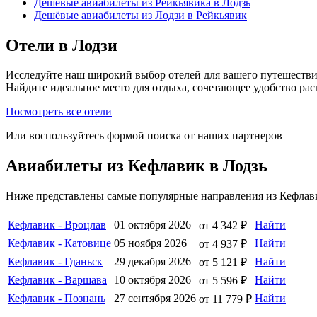
Дешёвые авиабилеты из Рейкьявика в Лодзь
Дешёвые авиабилеты из Лодзи в Рейкьявик
Отели в Лодзи
Исследуйте наш широкий выбор отелей для вашего путешестви
Найдите идеальное место для отдыха, сочетающее удобство ра
Посмотреть все отели
Или воспользуйтесь формой поиска от наших партнеров
Авиабилеты из Кефлавик в Лодзь
Ниже представлены самые популярные направления из Кефлави
Кефлавик - Вроцлав
01 октября 2026
Найти
от 4 342 ₽
Кефлавик - Катовице
05 ноября 2026
Найти
от 4 937 ₽
Кефлавик - Гданьск
29 декабря 2026
Найти
от 5 121 ₽
Кефлавик - Варшава
10 октября 2026
Найти
от 5 596 ₽
Кефлавик - Познань
27 сентября 2026
Найти
от 11 779 ₽