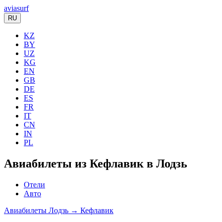
aviasurf
RU
KZ
BY
UZ
KG
EN
GB
DE
ES
FR
IT
CN
IN
PL
Авиабилеты из Кефлавик в Лодзь
Отели
Авто
Авиабилеты Лодзь → Кефлавик