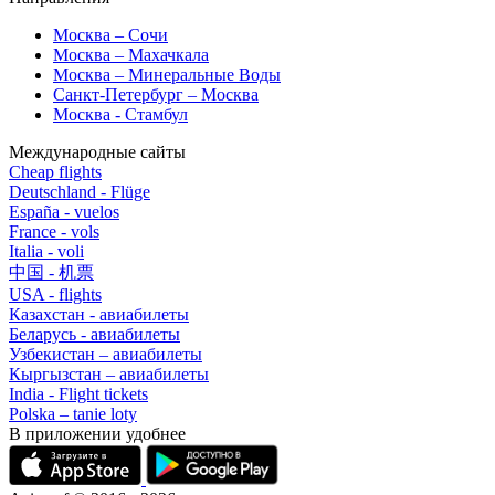
Москва – Сочи
Москва – Махачкала
Москва – Минеральные Воды
Санкт-Петербург – Москва
Москва - Стамбул
Международные сайты
Cheap flights
Deutschland - Flüge
España - vuelos
France - vols
Italia - voli
中国 - 机票
USA - flights
Казахстан - авиабилеты
Беларусь - авиабилеты
Узбекистан – авиабилеты
Кыргызстан – авиабилеты
India - Flight tickets
Polska – tanie loty
В приложении удобнее