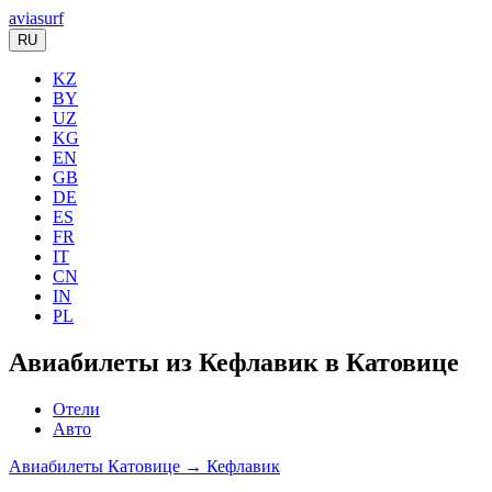
aviasurf
RU
KZ
BY
UZ
KG
EN
GB
DE
ES
FR
IT
CN
IN
PL
Авиабилеты из Кефлавик в Катовице
Отели
Авто
Авиабилеты Катовице → Кефлавик