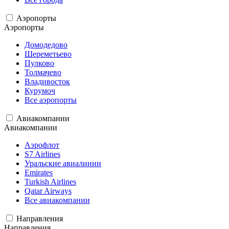
Аэропорты
Аэропорты
Домодедово
Шереметьево
Пулково
Толмачево
Владивосток
Курумоч
Все аэропорты
Авиакомпании
Авиакомпании
Аэрофлот
S7 Airlines
Уральские авиалинии
Emirates
Turkish Airlines
Qatar Airways
Все авиакомпании
Направления
Направления