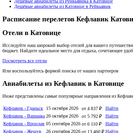
Дешёвые авиабилеты из Рейкьявика в Катовице
Дешёвые авиабилеты из Катовице в Рейкьявик
Расписание перелетов Кефлавик Катови
Отели в Катовице
Исследуйте наш широкий выбор отелей для вашего путешестви
бюджет. Найдите идеальное место для отдыха, сочетающее удо
Посмотреть все отели
Или воспользуйтесь формой поиска от наших партнеров
Авиабилеты из Кефлавик в Катовице
Ниже представлены самые популярные направления из Кефлави
Кефлавик - Гданьск
15 октября 2026
Найти
от 4 837 ₽
Кефлавик - Варшава
20 октября 2026
Найти
от 5 792 ₽
Кефлавик - Вроцлав
05 сентября 2026
Найти
от 6 110 ₽
Кефлавик - Жешув
26 сентября 2026
Найти
от 13 460 ₽