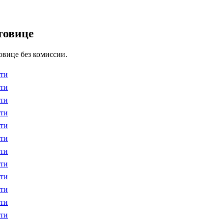
товице
овице без комиссии.
ти
ти
ти
ти
ти
ти
ти
ти
ти
ти
ти
ти