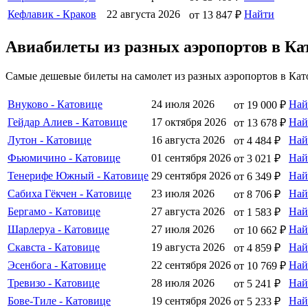
Кефлавик - Краков
22 августа 2026
Найти
от 13 847 ₽
Авиабилеты из разных аэропортов в Ка
Самые дешевые билеты на самолет из разных аэропортов в Кат
Внуково - Катовице
24 июля 2026
Най
от 19 000 ₽
Гейдар Алиев - Катовице
17 октября 2026
Най
от 13 678 ₽
Лутон - Катовице
16 августа 2026
Най
от 4 484 ₽
Фьюмичино - Катовице
01 сентября 2026
Най
от 3 021 ₽
Тенерифе Южный - Катовице
29 сентября 2026
Най
от 6 349 ₽
Сабиха Гёкчен - Катовице
23 июля 2026
Най
от 8 706 ₽
Бергамо - Катовице
27 августа 2026
Най
от 1 583 ₽
Шарлеруа - Катовице
27 июля 2026
Най
от 10 662 ₽
Скавста - Катовице
19 августа 2026
Най
от 4 859 ₽
Эсенбога - Катовице
22 сентября 2026
Най
от 10 769 ₽
Тревизо - Катовице
28 июля 2026
Най
от 5 241 ₽
Бове-Тиле - Катовице
19 сентября 2026
Най
от 5 233 ₽