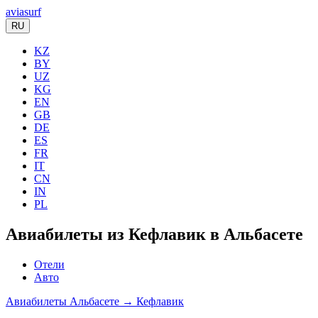
aviasurf
RU
KZ
BY
UZ
KG
EN
GB
DE
ES
FR
IT
CN
IN
PL
Авиабилеты из Кефлавик в Альбасете
Отели
Авто
Авиабилеты Альбасете → Кефлавик