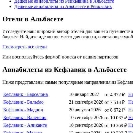
Дешёвые авиабилеты из Рейкьявика в Альбасете
Дешёвые авиабилеты из Альбасете в Рейкьявик
Отели в Альбасете
Исследуйте наш широкий выбор отелей для вашего путешестви
бюджет. Найдите идеальное место для отдыха, сочетающее удо
Посмотреть все отели
Или воспользуйтесь формой поиска от наших партнеров
Авиабилеты из Кефлавик в Альбасете
Ниже представлены самые популярные направления из Кефлави
Кефлавик - Барселона
10 января 2027
Н
от 4 972 ₽
Кефлавик - Бильбао
21 сентября 2026
Н
от 7 513 ₽
Кефлавик - Мадрид
20 августа 2026
Н
от 8 672 ₽
Кефлавик - Валенсия
10 сентября 2026
Н
от 10 037 ₽
Кефлавик - Аликанте
10 сентября 2026
Н
от 10 369 ₽
Кефлавик - Малага
12 августа 2026
Н