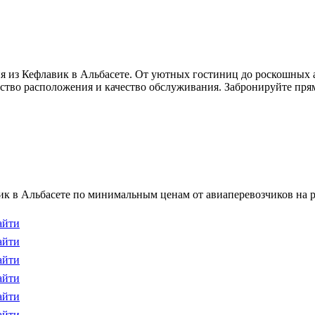
я из Кефлавик в Альбасете. От уютных гостиниц до роскошных 
бство расположения и качество обслуживания. Забронируйте прям
к в Альбасете по минимальным ценам от авиаперевозчиков на р
айти
айти
айти
айти
айти
айти