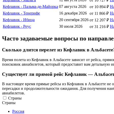
от 10 727 ₽
Кефлавик - Пальма-де-Майорка
07 августа 2026
Н
от 10 894 ₽
Кефлавик - Тенерифе
16 декабря 2026
Н
от 11 866 ₽
Кефлавик - Ибица
20 сентября 2026
Н
от 12 207 ₽
Кефлавик - Реус
30 июля 2026
Н
от 31 216 ₽
Часто задаваемые вопросы по направл
Сколько длится перелет из Кефлавик в Альбасете
Время полета из Кефлавик в Альбасете зависит от рейса, пря
поисковик авиабилетов, который предоставит вам детальную 
Существует ли прямой рейс Кефлавик — Альбасе
В настоящее время прямые рейсы из Кефлавик в Альбасете не о
пересадки и продолжительности ожидания. Для получения наи
авиабилетов.
Страны
Страны
Россия