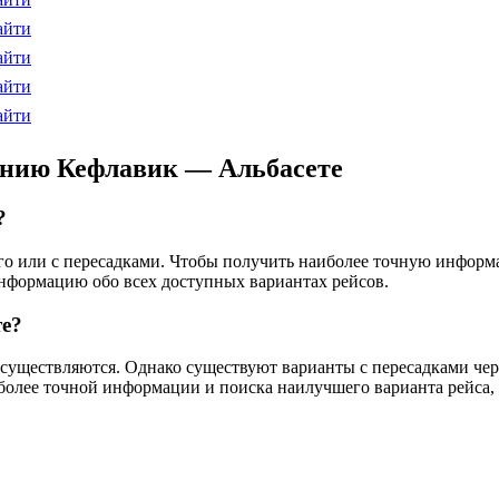
айти
айти
айти
айти
ению Кефлавик — Альбасете
?
мого или с пересадками. Чтобы получить наиболее точную инфор
информацию обо всех доступных вариантах рейсов.
те?
существляются. Однако существуют варианты с пересадками через
более точной информации и поиска наилучшего варианта рейса,