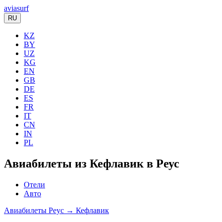
aviasurf
RU
KZ
BY
UZ
KG
EN
GB
DE
ES
FR
IT
CN
IN
PL
Авиабилеты из Кефлавик в Реус
Отели
Авто
Авиабилеты Реус → Кефлавик