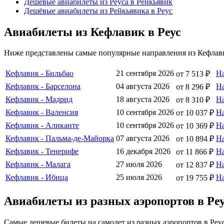
Дешёвые авиабилеты из Реуса в Рейкьявик
Дешёвые авиабилеты из Рейкьявика в Реус
Авиабилеты из Кефлавик в Реус
Ниже представлены самые популярные направления из Кефлави
Кефлавик - Бильбао
21 сентября 2026
Н
от 7 513 ₽
Кефлавик - Барселона
04 августа 2026
Н
от 8 296 ₽
Кефлавик - Мадрид
18 августа 2026
Н
от 8 310 ₽
Кефлавик - Валенсия
10 сентября 2026
Н
от 10 037 ₽
Кефлавик - Аликанте
10 сентября 2026
Н
от 10 369 ₽
Кефлавик - Пальма-де-Майорка
07 августа 2026
Н
от 10 894 ₽
Кефлавик - Тенерифе
16 декабря 2026
Н
от 11 866 ₽
Кефлавик - Малага
27 июля 2026
Н
от 12 837 ₽
Кефлавик - Ибица
25 июля 2026
Н
от 19 755 ₽
Авиабилеты из разных аэропортов в Ре
Самые дешевые билеты на самолет из разных аэропортов в Реус