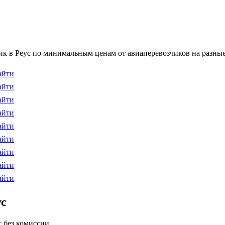
к в Реус по минимальным ценам от авиаперевозчиков на разные
айти
айти
айти
айти
айти
айти
айти
айти
айти
ус
 без комиссии.