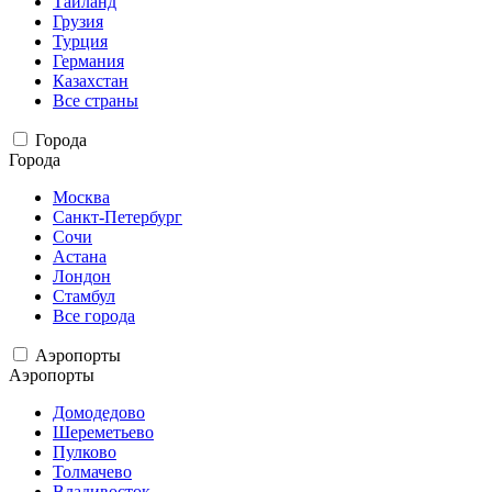
Таиланд
Грузия
Турция
Германия
Казахстан
Все страны
Города
Города
Москва
Санкт-Петербург
Сочи
Астана
Лондон
Стамбул
Все города
Аэропорты
Аэропорты
Домодедово
Шереметьево
Пулково
Толмачево
Владивосток