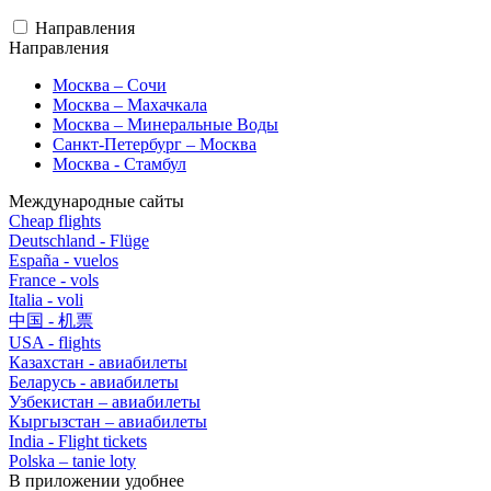
Направления
Направления
Москва – Сочи
Москва – Махачкала
Москва – Минеральные Воды
Санкт-Петербург – Москва
Москва - Стамбул
Международные сайты
Cheap flights
Deutschland - Flüge
España - vuelos
France - vols
Italia - voli
中国 - 机票
USA - flights
Казахстан - авиабилеты
Беларусь - авиабилеты
Узбекистан – авиабилеты
Кыргызстан – авиабилеты
India - Flight tickets
Polska – tanie loty
В приложении удобнее