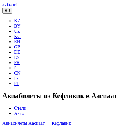
aviasurf
RU
KZ
BY
UZ
KG
EN
GB
DE
ES
FR
IT
CN
IN
PL
Авиабилеты из Кефлавик в Аасиаат
Отели
Авто
Авиабилеты Аасиаат → Кефлавик