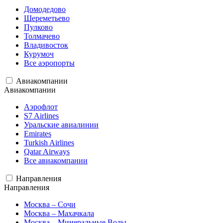
Домодедово
Шереметьево
Пулково
Толмачево
Владивосток
Курумоч
Все аэропорты
Авиакомпании
Авиакомпании
Аэрофлот
S7 Airlines
Уральские авиалинии
Emirates
Turkish Airlines
Qatar Airways
Все авиакомпании
Направления
Направления
Москва – Сочи
Москва – Махачкала
Москва – Минеральные Воды