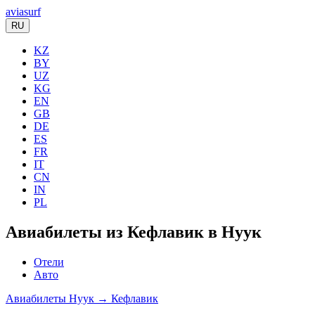
aviasurf
RU
KZ
BY
UZ
KG
EN
GB
DE
ES
FR
IT
CN
IN
PL
Авиабилеты из Кефлавик в Нуук
Отели
Авто
Авиабилеты Нуук → Кефлавик