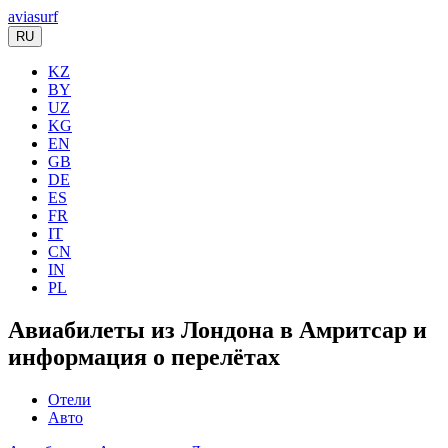
aviasurf
RU
KZ
BY
UZ
KG
EN
GB
DE
ES
FR
IT
CN
IN
PL
Авиабилеты из Лондона в Амритсар и
информация о перелётах
Отели
Авто