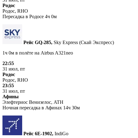
Родос
Родос, RHO
Пересадка в Родосе 4ч 0м
Рейс GQ‑285,
Sky Express (Скай Экспресс)
1ч 0м в полёте на
Airbus A321neo
22:55
31 июл, пт
Родос
Родос, RHO
23:55
31 июл, пт
Афины
Элефтериос Венизелос, ATH
Ночная пересадка в Афинах 14ч 30м
Рейс 6E‑1902,
IndiGo