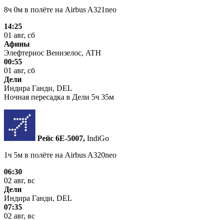
8ч 0м в полёте на
Airbus A321neo
14:25
01 авг, сб
Афины
Элефтериос Венизелос, ATH
00:55
01 авг, сб
Дели
Индира Ганди, DEL
Ночная пересадка в Дели 5ч 35м
Рейс 6E‑5007,
IndiGo
1ч 5м в полёте на
Airbus A320neo
06:30
02 авг, вс
Дели
Индира Ганди, DEL
07:35
02 авг, вс