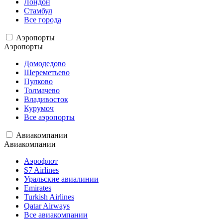
Лондон
Стамбул
Все города
Аэропорты
Аэропорты
Домодедово
Шереметьево
Пулково
Толмачево
Владивосток
Курумоч
Все аэропорты
Авиакомпании
Авиакомпании
Аэрофлот
S7 Airlines
Уральские авиалинии
Emirates
Turkish Airlines
Qatar Airways
Все авиакомпании