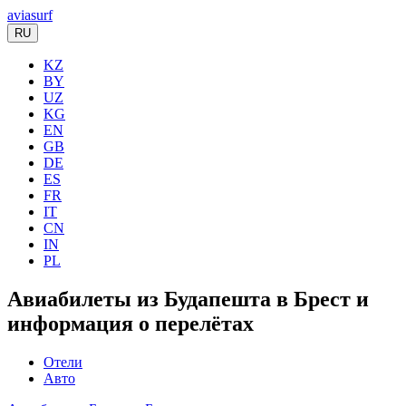
aviasurf
RU
KZ
BY
UZ
KG
EN
GB
DE
ES
FR
IT
CN
IN
PL
Авиабилеты из Будапешта в Брест и
информация о перелётах
Отели
Авто