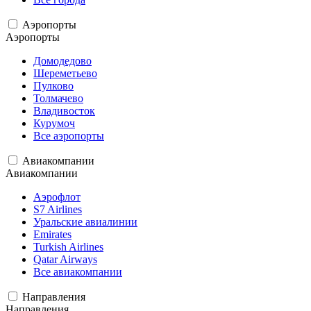
Аэропорты
Аэропорты
Домодедово
Шереметьево
Пулково
Толмачево
Владивосток
Курумоч
Все аэропорты
Авиакомпании
Авиакомпании
Аэрофлот
S7 Airlines
Уральские авиалинии
Emirates
Turkish Airlines
Qatar Airways
Все авиакомпании
Направления
Направления