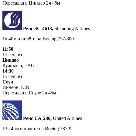
Пересадка в Циндао 2ч 45м
Рейс SC‑4613,
Shandong Airlines
1ч 40м в полёте на
Boeing 737-800
11:50
15 сен, вт
Циндао
Куаньдян, TAO
14:30
15 сен, вт
Сеул
Инчеон, ICN
Пересадка в Сеуле 2ч 45м
Рейс UA‑286,
United Airlines
13ч 45м в полёте на
Boeing 787-9