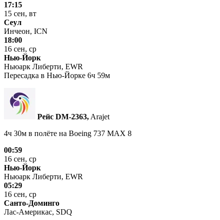
17:15
15 сен, вт
Сеул
Инчеон, ICN
18:00
16 сен, ср
Нью-Йорк
Ньюарк Либерти, EWR
Пересадка в Нью-Йорке 6ч 59м
Рейс DM‑2363,
Arajet
4ч 30м в полёте на
Boeing 737 MAX 8
00:59
16 сен, ср
Нью-Йорк
Ньюарк Либерти, EWR
05:29
16 сен, ср
Санто-Доминго
Лас-Америкас, SDQ