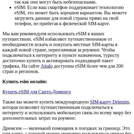
так как они могут быть небезопасными.
eSIM: Если ваш смартфон поддерживает технологию
eSIM, это может быть хорошим вариантом. Вы можете
загрузить данные для новой страны прямо на свой
телефон, не прибегая к физической SIM-карте.
Мы вам рекомендуем использовать eSIM в ваших
путешествиях. eSIM избавляют путешественников от
необходимости искать и покупать местные SIM-карты в
каждой новой стране, переплачивая за роуминг. Чтобы
подключиться к интернету в пункте назначения, туристу
достаточно купить и активировать подходящий пакет
трафика. На сайте
Airalo
доступны eSIM более чем для 200
стран и регионов.
Купить esim онлайн:
Купить eSIM для Санто-Доминго
Также вы можете купить международную
SIM-карту Drimsim
,
которая позволяет путешественникам подключаться к
интернету и использовать мобильную связь по всему миру без
дополнительных затрат на роуминг.
Дримсим — маленький помощник в поездках за границу. Это
сим-карта, с которой можно экономно пользоваться связью без