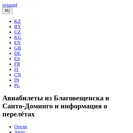
aviasurf
RU
KZ
BY
UZ
KG
EN
GB
DE
ES
FR
IT
CN
IN
PL
Авиабилеты из Благовещенска в
Санто-Доминго и информация о
перелётах
Отели
Авто