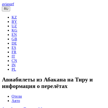
aviasurf
RU
KZ
BY
UZ
KG
EN
GB
DE
ES
FR
IT
CN
IN
PL
Авиабилеты из Абакана на Тиру и
информация о перелётах
Отели
Авто