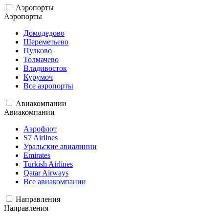
Аэропорты
Аэропорты
Домодедово
Шереметьево
Пулково
Толмачево
Владивосток
Курумоч
Все аэропорты
Авиакомпании
Авиакомпании
Аэрофлот
S7 Airlines
Уральские авиалинии
Emirates
Turkish Airlines
Qatar Airways
Все авиакомпании
Направления
Направления