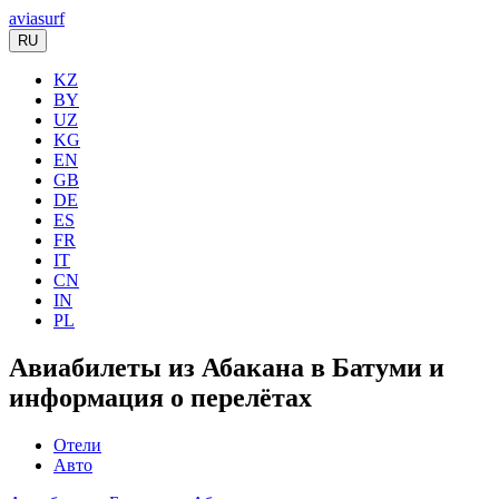
aviasurf
RU
KZ
BY
UZ
KG
EN
GB
DE
ES
FR
IT
CN
IN
PL
Авиабилеты из Абакана в Батуми и
информация о перелётах
Отели
Авто