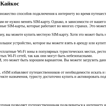
 Кайкос
множество способов подключения к интернету во время путешест
ам не нужно менять SIM-карту. Однако, в зависимости от вашего
ые SIM-карты, которые работают во многих странах. Это может
, вы можете купить местную SIM-карту. Хотя это может быть не
ольшое устройство, которое вы можете взять в аренду или купить
есплатные Wi-Fi зоны в популярных туристических местах, ресто
ых Wi-Fi сетей, так как они могут быть небезопасными.
 это может быть хорошим вариантом. Вы можете загрузить данны
 eSIM избавляют путешественников от необходимости искать и 
ункте назначения, туристу достаточно купить и активировать по
которая позволяет путешественникам подключаться к интернету 