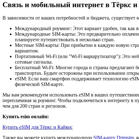
Связь и мобильный интернет в Тёркс и
В зависимости от ваших потребностей и бюджета, существует 
Международный роуминг: Этот вариант удобен, так как в
Международные SIM-карты: Это предварительно оплаченн
планируете путешествовать в несколько стран.
Местные SIM-карты: При прибытии в каждую новую страну
вариантом.
Портативный Wi-Fi (или "Wi-Fi маршрутизатор"): Это неб
сотовые сигналы.
Бесплатный Wi-Fi: Многие города и страны предлагают б
транспортах. Будьте осторожны при использовании открыт
eSIM: Если ваш смартфон поддерживает технологию eSIM,
физической SIM-карте.
Мы вам рекомендуем использовать eSIM в ваших путешествиях.
переплачивая за роуминг. Чтобы подключиться к интернету в п
чем для 200 стран и регионов.
Купить esim онлайн:
Купить eSIM для Тёркс и Кайкос
Также вы можете купить международную
SIM-карту Drimsim
, 