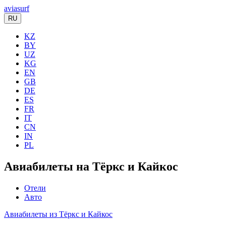
aviasurf
RU
KZ
BY
UZ
KG
EN
GB
DE
ES
FR
IT
CN
IN
PL
Авиабилеты на Тёркс и Кайкос
Отели
Авто
Авиабилеты из Тёркс и Кайкос