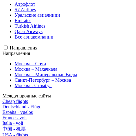
Аэрофлот
S7 Airlines
Уральские авиалинии
Emirates
Turkish Airlines
Qatar Airways
Все авиакомпании
Направления
Направления
Москва – Сочи
Москва – Махачкала
Москва – Минеральные Воды
Санкт-Петербург – Москва
Москва - Стамбул
Международные сайты
Cheap flights
Deutschland - Flüge
España - vuelos
France - vols
Italia - voli
中国 - 机票
USA - flights