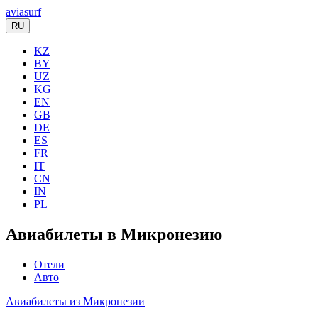
aviasurf
RU
KZ
BY
UZ
KG
EN
GB
DE
ES
FR
IT
CN
IN
PL
Авиабилеты в Микронезию
Отели
Авто
Авиабилеты из Микронезии