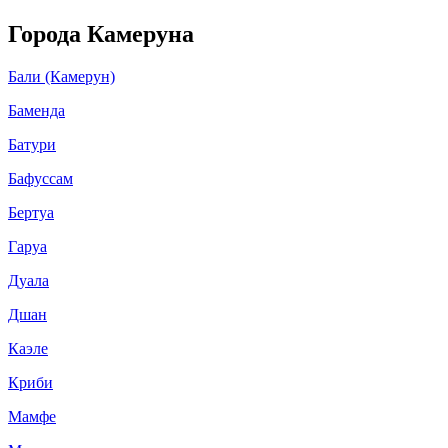
Города Камеруна
Бали (Камерун)
Баменда
Батури
Бафуссам
Бертуа
Гаруа
Дуала
Дшан
Каэле
Криби
Мамфе