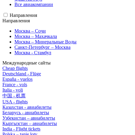
Все авиакомпании
Направления
Направления
Москва – Сочи
Москва – Махачкала
Москва – Минеральные Воды
Санкт-Петербург – Москва
Москва - Стамбул
Международные сайты
Cheap flights
Deutschland - Flüge
España - vuelos
France - vols
Italia - voli
中国 - 机票
USA - flights
Казахстан - авиабилеты
Беларусь - авиабилеты
Узбекистан – авиабилеты
Кыргызстан – авиабилеты
India - Flight tickets
Polska – tanie loty