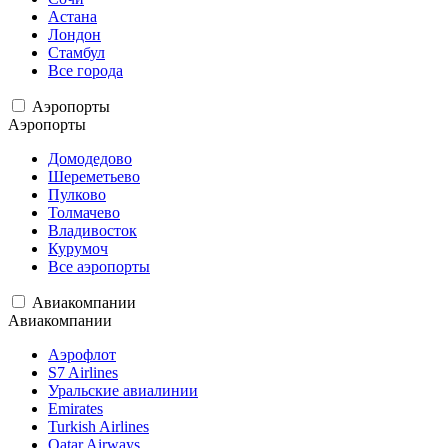
Астана
Лондон
Стамбул
Все города
Аэропорты
Аэропорты
Домодедово
Шереметьево
Пулково
Толмачево
Владивосток
Курумоч
Все аэропорты
Авиакомпании
Авиакомпании
Аэрофлот
S7 Airlines
Уральские авиалинии
Emirates
Turkish Airlines
Qatar Airways