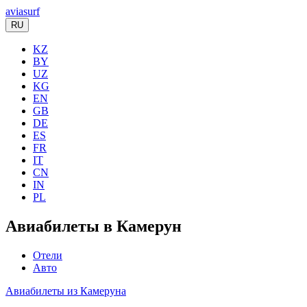
aviasurf
RU
KZ
BY
UZ
KG
EN
GB
DE
ES
FR
IT
CN
IN
PL
Авиабилеты в Камерун
Отели
Авто
Авиабилеты из Камеруна