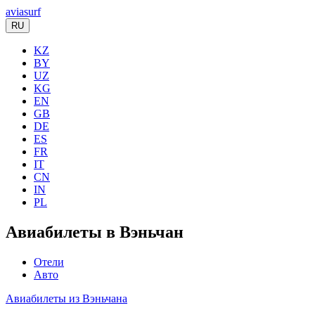
aviasurf
RU
KZ
BY
UZ
KG
EN
GB
DE
ES
FR
IT
CN
IN
PL
Авиабилеты в Вэньчан
Отели
Авто
Авиабилеты из Вэньчана