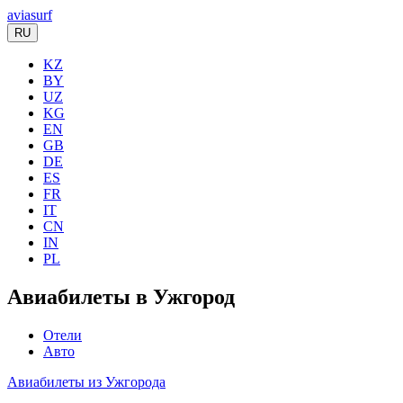
aviasurf
RU
KZ
BY
UZ
KG
EN
GB
DE
ES
FR
IT
CN
IN
PL
Авиабилеты в Ужгород
Отели
Авто
Авиабилеты из Ужгорода