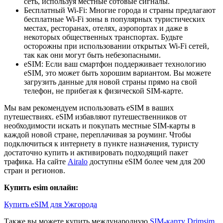
сеть, используя местные сотовые сигналы.
Бесплатный Wi-Fi: Многие города и страны предлагают
бесплатные Wi-Fi зоны в популярных туристических
местах, ресторанах, отелях, аэропортах и даже в
некоторых общественных транспортах. Будьте
осторожны при использовании открытых Wi-Fi сетей,
так как они могут быть небезопасными.
eSIM: Если ваш смартфон поддерживает технологию
eSIM, это может быть хорошим вариантом. Вы можете
загрузить данные для новой страны прямо на свой
телефон, не прибегая к физической SIM-карте.
Мы вам рекомендуем использовать eSIM в ваших
путешествиях. eSIM избавляют путешественников от
необходимости искать и покупать местные SIM-карты в
каждой новой стране, переплачивая за роуминг. Чтобы
подключиться к интернету в пункте назначения, туристу
достаточно купить и активировать подходящий пакет
трафика. На сайте
Airalo
доступны eSIM более чем для 200
стран и регионов.
Купить esim онлайн:
Купить eSIM для Ужгорода
Также вы можете купить международную
SIM-карту Drimsim
,