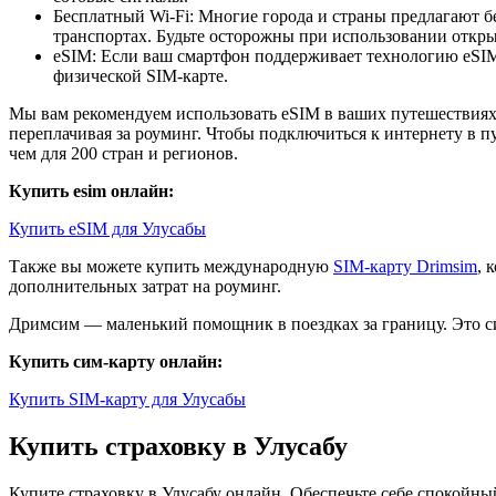
Бесплатный Wi-Fi: Многие города и страны предлагают б
транспортах. Будьте осторожны при использовании открыт
eSIM: Если ваш смартфон поддерживает технологию eSIM,
физической SIM-карте.
Мы вам рекомендуем использовать eSIM в ваших путешествиях.
переплачивая за роуминг. Чтобы подключиться к интернету в п
чем для 200 стран и регионов.
Купить esim онлайн:
Купить eSIM для Улусабы
Также вы можете купить международную
SIM-карту Drimsim
, 
дополнительных затрат на роуминг.
Дримсим — маленький помощник в поездках за границу. Это си
Купить сим-карту онлайн:
Купить SIM-карту для Улусабы
Купить страховку в Улусабу
Купите страховку в Улусабу онлайн. Обеспечьте себе спокойн