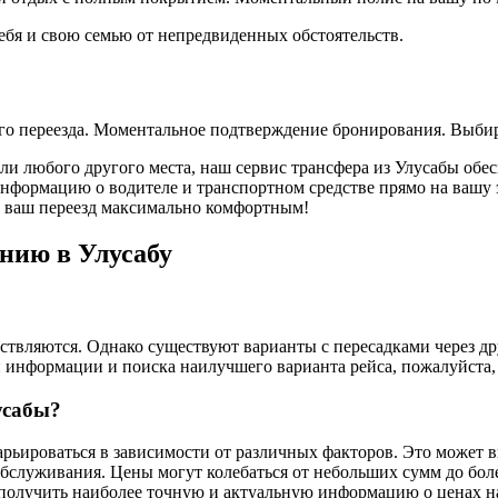
себя и свою семью от непредвиденных обстоятельств.
ого переезда. Моментальное подтверждение бронирования. Выбир
или любого другого места, наш сервис трансфера из Улусабы обе
ормацию о водителе и транспортном средстве прямо на вашу эл
те ваш переезд максимально комфортным!
нию в Улусабу
твляются. Однако существуют варианты с пересадками через друг
 информации и поиска наилучшего варианта рейса, пожалуйста,
усабы?
арьироваться в зависимости от различных факторов. Это может в
бслуживания. Цены могут колебаться от небольших сумм до бол
 получить наиболее точную и актуальную информацию о ценах н