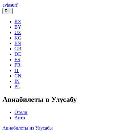
aviasurf
RU
KZ
BY
UZ
KG
EN
GB
DE
ES
FR
IT
CN
IN
PL
Авиабилеты в Улусабу
Отели
Авто
Авиабилеты из Улусабы