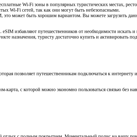
есплатные Wi-Fi зоны в популярных туристических местах, ресто
ых Wi-Fi сетей, так как они могут быть небезопасными.
 это может быть хорошим вариантом. Вы можете загрузить данны
 eSIM избавляют путешественников от необходимости искать и 
ункте назначения, туристу достаточно купить и активировать по
которая позволяет путешественникам подключаться к интернету 
м-карта, с которой можно экономно пользоваться связью без на
ый отдых с полным покрытием. Моментальный полис на вашу поч