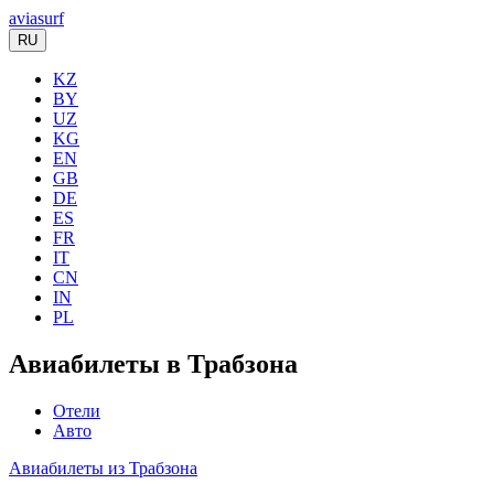
aviasurf
RU
KZ
BY
UZ
KG
EN
GB
DE
ES
FR
IT
CN
IN
PL
Авиабилеты в Трабзона
Отели
Авто
Авиабилеты из Трабзона