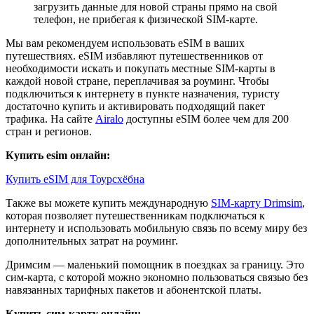
загрузить данные для новой страны прямо на свой
телефон, не прибегая к физической SIM-карте.
Мы вам рекомендуем использовать eSIM в ваших
путешествиях. eSIM избавляют путешественников от
необходимости искать и покупать местные SIM-карты в
каждой новой стране, переплачивая за роуминг. Чтобы
подключиться к интернету в пункте назначения, туристу
достаточно купить и активировать подходящий пакет
трафика. На сайте
Airalo
доступны eSIM более чем для 200
стран и регионов.
Купить esim онлайн:
Купить eSIM для Тоурсхёбна
Также вы можете купить международную
SIM-карту Drimsim
,
которая позволяет путешественникам подключаться к
интернету и использовать мобильную связь по всему миру без
дополнительных затрат на роуминг.
Дримсим — маленький помощник в поездках за границу. Это
сим-карта, с которой можно экономно пользоваться связью без
навязанных тарифных пакетов и абонентской платы.
Купить сим-карту онлайн: