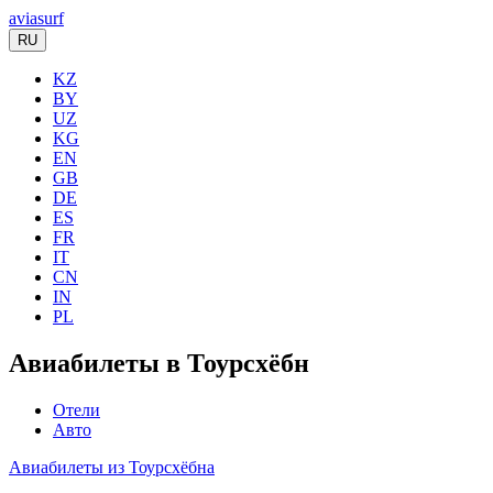
aviasurf
RU
KZ
BY
UZ
KG
EN
GB
DE
ES
FR
IT
CN
IN
PL
Авиабилеты в Тоурсхёбн
Отели
Авто
Авиабилеты из Тоурсхёбна