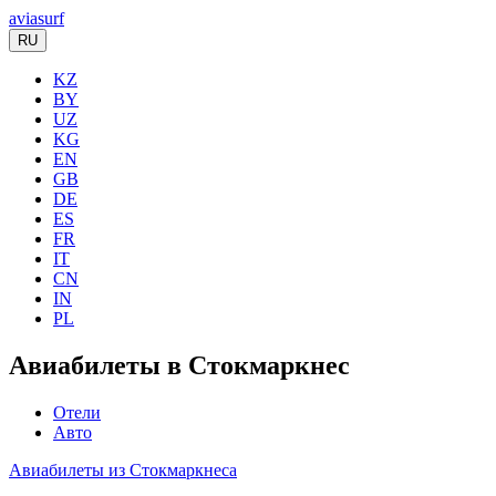
aviasurf
RU
KZ
BY
UZ
KG
EN
GB
DE
ES
FR
IT
CN
IN
PL
Авиабилеты в Стокмаркнес
Отели
Авто
Авиабилеты из Стокмаркнеса