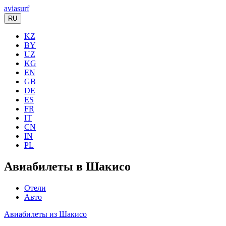
aviasurf
RU
KZ
BY
UZ
KG
EN
GB
DE
ES
FR
IT
CN
IN
PL
Авиабилеты в Шакисо
Отели
Авто
Авиабилеты из Шакисо