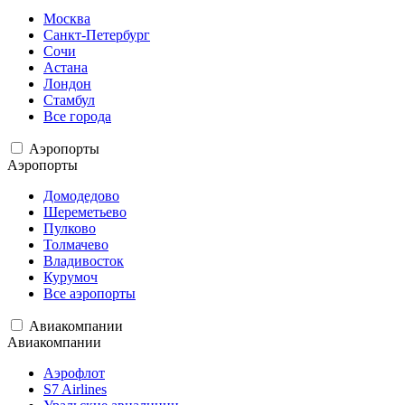
Москва
Санкт-Петербург
Сочи
Астана
Лондон
Стамбул
Все города
Аэропорты
Аэропорты
Домодедово
Шереметьево
Пулково
Толмачево
Владивосток
Курумоч
Все аэропорты
Авиакомпании
Авиакомпании
Аэрофлот
S7 Airlines