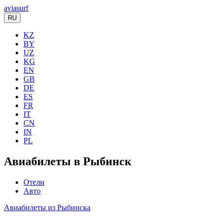
aviasurf
RU
KZ
BY
UZ
KG
EN
GB
DE
ES
FR
IT
CN
IN
PL
Авиабилеты в Рыбинск
Отели
Авто
Авиабилеты из Рыбинска