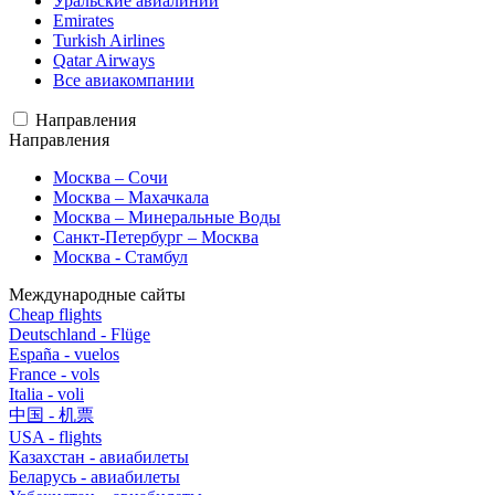
Уральские авиалинии
Emirates
Turkish Airlines
Qatar Airways
Все авиакомпании
Направления
Направления
Москва – Сочи
Москва – Махачкала
Москва – Минеральные Воды
Санкт-Петербург – Москва
Москва - Стамбул
Международные сайты
Cheap flights
Deutschland - Flüge
España - vuelos
France - vols
Italia - voli
中国 - 机票
USA - flights
Казахстан - авиабилеты
Беларусь - авиабилеты