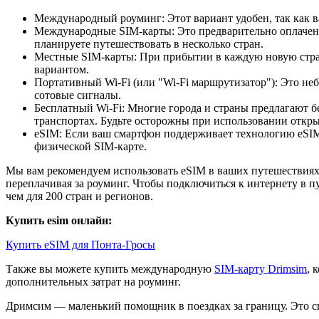
Международный роуминг: Этот вариант удобен, так как в
Международные SIM-карты: Это предварительно оплаченн
планируете путешествовать в несколько стран.
Местные SIM-карты: При прибытии в каждую новую страну
вариантом.
Портативный Wi-Fi (или "Wi-Fi маршрутизатор"): Это неб
сотовые сигналы.
Бесплатный Wi-Fi: Многие города и страны предлагают б
транспортах. Будьте осторожны при использовании открыт
eSIM: Если ваш смартфон поддерживает технологию eSIM,
физической SIM-карте.
Мы вам рекомендуем использовать eSIM в ваших путешествиях.
переплачивая за роуминг. Чтобы подключиться к интернету в п
чем для 200 стран и регионов.
Купить esim онлайн:
Купить eSIM для Понта-Гросы
Также вы можете купить международную
SIM-карту Drimsim
, 
дополнительных затрат на роуминг.
Дримсим — маленький помощник в поездках за границу. Это си