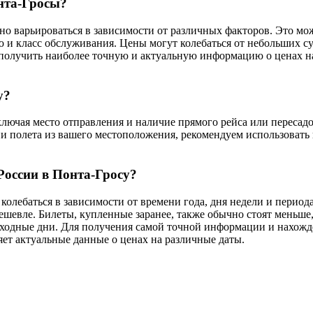
онта-Гросы?
но варьироваться в зависимости от различных факторов. Это мож
 и класс обслуживания. Цены могут колебаться от небольших с
 получить наиболее точную и актуальную информацию о ценах н
у?
ключая место отправления и наличие прямого рейса или пересадо
 полета из вашего местоположения, рекомендуем использовать 
России в Понта-Гросу?
колебаться в зависимости от времени года, дня недели и период
дешевле. Билеты, купленные заранее, также обычно стоят меньше
выходные дни. Для получения самой точной информации и нахож
ет актуальные данные о ценах на различные даты.