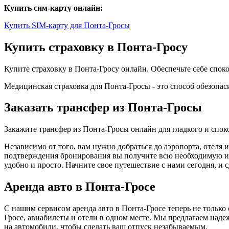
Купить сим-карту онлайн:
Купить SIM-карту для Понта-Гросы
Купить страховку в Понта-Гросу
Купите страховку в Понта-Гросу онлайн. Обеспечьте себе спо
Медицинская страховка для Понта-Гросы - это способ обезопас
Заказать трансфер из Понта-Гросы
Закажите трансфер из Понта-Гросы онлайн для гладкого и спо
Независимо от того, вам нужно добраться до аэропорта, отеля
подтверждения бронирования вы получите всю необходимую инф
удобно и просто. Начните свое путешествие с нами сегодня, и
Аренда авто в Понта-Гросе
С нашим сервисом аренда авто в Понта-Гросе теперь не только
Гросе, авиабилеты и отели в одном месте. Мы предлагаем над
на автомобили, чтобы сделать ваш отпуск незабываемым.