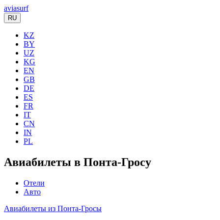
aviasurf
RU
KZ
BY
UZ
KG
EN
GB
DE
ES
FR
IT
CN
IN
PL
Авиабилеты в Понта-Гросу
Отели
Авто
Авиабилеты из Понта-Гросы