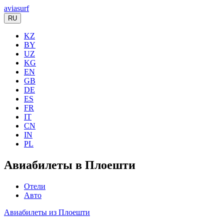
aviasurf
RU
KZ
BY
UZ
KG
EN
GB
DE
ES
FR
IT
CN
IN
PL
Авиабилеты в Плоешти
Отели
Авто
Авиабилеты из Плоешти