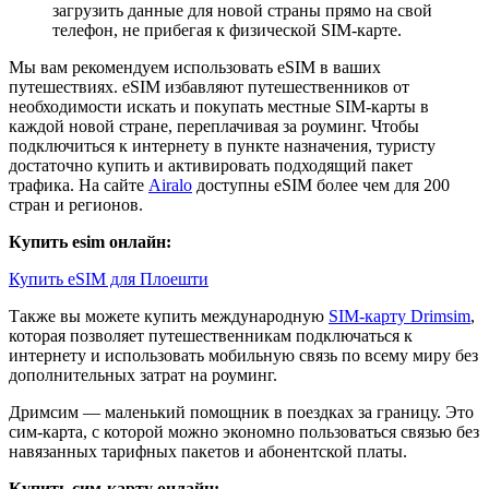
загрузить данные для новой страны прямо на свой
телефон, не прибегая к физической SIM-карте.
Мы вам рекомендуем использовать eSIM в ваших
путешествиях. eSIM избавляют путешественников от
необходимости искать и покупать местные SIM-карты в
каждой новой стране, переплачивая за роуминг. Чтобы
подключиться к интернету в пункте назначения, туристу
достаточно купить и активировать подходящий пакет
трафика. На сайте
Airalo
доступны eSIM более чем для 200
стран и регионов.
Купить esim онлайн:
Купить eSIM для Плоешти
Также вы можете купить международную
SIM-карту Drimsim
,
которая позволяет путешественникам подключаться к
интернету и использовать мобильную связь по всему миру без
дополнительных затрат на роуминг.
Дримсим — маленький помощник в поездках за границу. Это
сим-карта, с которой можно экономно пользоваться связью без
навязанных тарифных пакетов и абонентской платы.
Купить сим-карту онлайн: