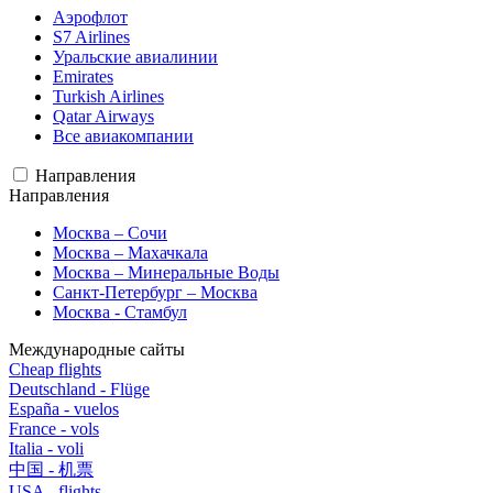
Аэрофлот
S7 Airlines
Уральские авиалинии
Emirates
Turkish Airlines
Qatar Airways
Все авиакомпании
Направления
Направления
Москва – Сочи
Москва – Махачкала
Москва – Минеральные Воды
Санкт-Петербург – Москва
Москва - Стамбул
Международные сайты
Cheap flights
Deutschland - Flüge
España - vuelos
France - vols
Italia - voli
中国 - 机票
USA - flights