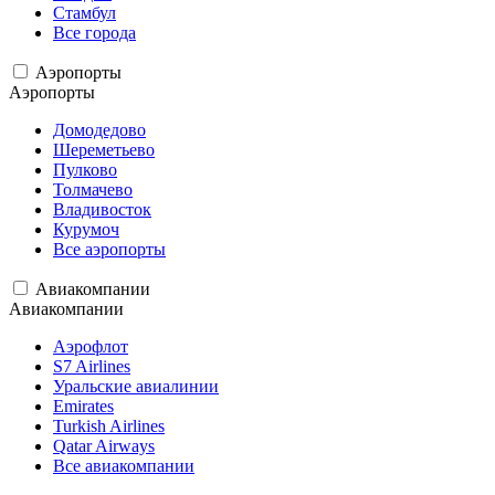
Стамбул
Все города
Аэропорты
Аэропорты
Домодедово
Шереметьево
Пулково
Толмачево
Владивосток
Курумоч
Все аэропорты
Авиакомпании
Авиакомпании
Аэрофлот
S7 Airlines
Уральские авиалинии
Emirates
Turkish Airlines
Qatar Airways
Все авиакомпании