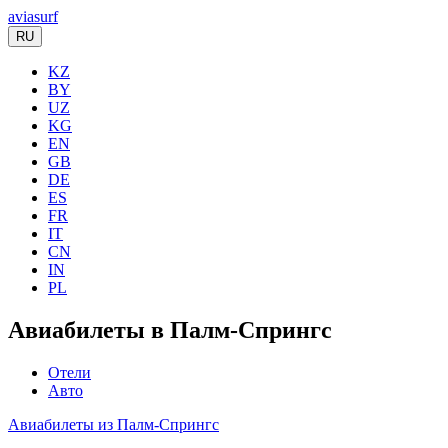
aviasurf
RU
KZ
BY
UZ
KG
EN
GB
DE
ES
FR
IT
CN
IN
PL
Авиабилеты в Палм-Спрингс
Отели
Авто
Авиабилеты из Палм-Спрингс