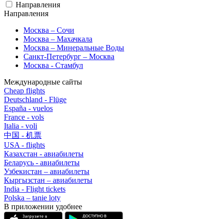
Направления
Направления
Москва – Сочи
Москва – Махачкала
Москва – Минеральные Воды
Санкт-Петербург – Москва
Москва - Стамбул
Международные сайты
Cheap flights
Deutschland - Flüge
España - vuelos
France - vols
Italia - voli
中国 - 机票
USA - flights
Казахстан - авиабилеты
Беларусь - авиабилеты
Узбекистан – авиабилеты
Кыргызстан – авиабилеты
India - Flight tickets
Polska – tanie loty
В приложении удобнее