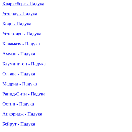
Кларксберг - Падука
Уотерлу - Падука
Коди - Падука
Уотертаун - Падука
Каламазу - Падука
Амман - Падука
Блумингтон - Падука
Оттава - Падука
Мадрид - Падука
Рапид-Сити - Падука
Остин - Падука
Анкоридж - Падука
Бейрут - Падука