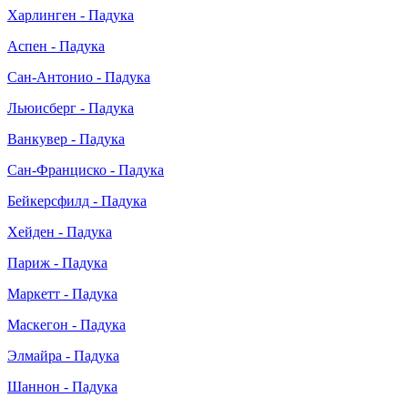
Харлинген - Падука
Аспен - Падука
Сан-Антонио - Падука
Льюисберг - Падука
Ванкувер - Падука
Сан-Франциско - Падука
Бейкерсфилд - Падука
Хейден - Падука
Париж - Падука
Маркетт - Падука
Маскегон - Падука
Элмайра - Падука
Шаннон - Падука