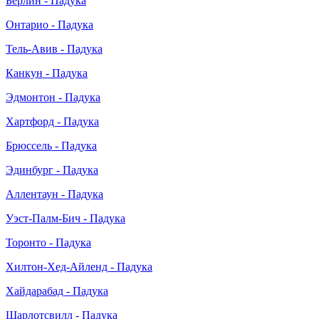
Берлин - Падука
Онтарио - Падука
Тель-Авив - Падука
Канкун - Падука
Эдмонтон - Падука
Хартфорд - Падука
Брюссель - Падука
Эдинбург - Падука
Аллентаун - Падука
Уэст-Палм-Бич - Падука
Торонто - Падука
Хилтон-Хед-Айленд - Падука
Хайдарабад - Падука
Шарлотсвилл - Падука