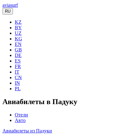
aviasurf
RU
KZ
BY
UZ
KG
EN
GB
DE
ES
FR
IT
CN
IN
PL
Авиабилеты в Падуку
Отели
Авто
Авиабилеты из Падуки