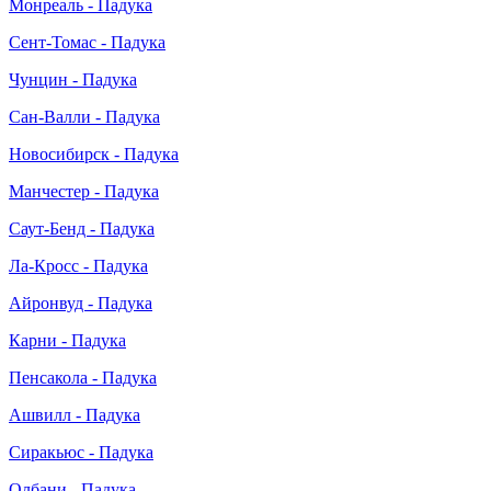
Монреаль - Падука
Сент-Томас - Падука
Чунцин - Падука
Сан-Валли - Падука
Новосибирск - Падука
Манчестер - Падука
Саут-Бенд - Падука
Ла-Кросс - Падука
Айронвуд - Падука
Карни - Падука
Пенсакола - Падука
Ашвилл - Падука
Сиракьюс - Падука
Олбани - Падука