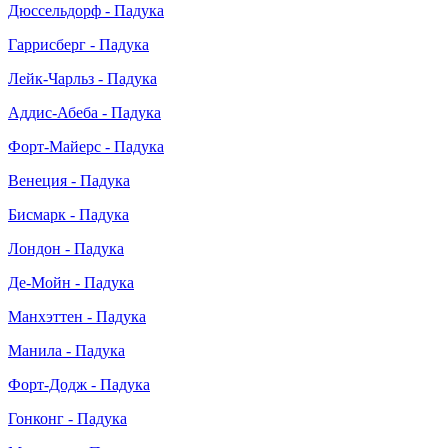
Дюссельдорф - Падука
Гаррисберг - Падука
Лейк-Чарльз - Падука
Аддис-Абеба - Падука
Форт-Майерс - Падука
Венеция - Падука
Бисмарк - Падука
Лондон - Падука
Де-Мойн - Падука
Манхэттен - Падука
Манила - Падука
Форт-Додж - Падука
Гонконг - Падука