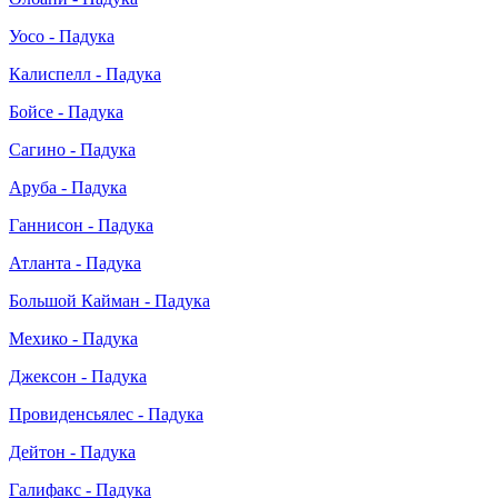
Уосо - Падука
Калиспелл - Падука
Бойсе - Падука
Сагино - Падука
Аруба - Падука
Ганнисон - Падука
Атланта - Падука
Большой Кайман - Падука
Мехико - Падука
Джексон - Падука
Провиденсьялес - Падука
Дейтон - Падука
Галифакс - Падука