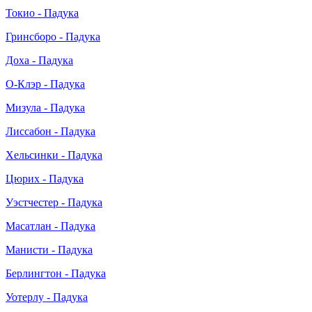
Токио - Падука
Гринсборо - Падука
Доха - Падука
О-Клэр - Падука
Мизула - Падука
Лиссабон - Падука
Хельсинки - Падука
Цюрих - Падука
Уэстчестер - Падука
Масатлан - Падука
Манисти - Падука
Берлингтон - Падука
Уотерлу - Падука