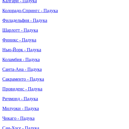
Калгари - Падука
Колорадо-Спрингс - Падука
Филадельфия - Падука
Шарлотт - Падука
Финикс - Падука
Нью-Йорк - Падука
Коламбия - Падука
Санта-Ана - Падука
Сакраменто - Падука
Провиденс - Падука
Ричмонд - Падука
Милуоки - Падука
Чикаго - Падука
Сан-Хосе - Падука