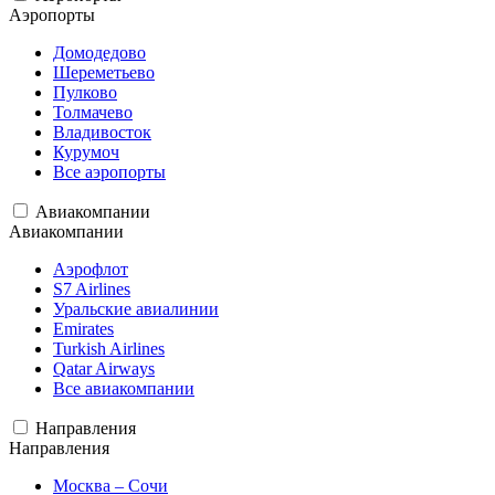
Аэропорты
Домодедово
Шереметьево
Пулково
Толмачево
Владивосток
Курумоч
Все аэропорты
Авиакомпании
Авиакомпании
Аэрофлот
S7 Airlines
Уральские авиалинии
Emirates
Turkish Airlines
Qatar Airways
Все авиакомпании
Направления
Направления
Москва – Сочи