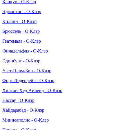
Канкун - О-Клэр
Эдмонтон - О-Клэр
Киллин - О-Клэр
Брюссель - О-Клэр
Гватемала - О-Клэр
Филадельфия - О-Клэр
Эдинбург - О-Клэр
Уэст-Палм-Бич - О-Клэр
Форт-Лодердейл - О-Клэр
Хилтон-Хед-Айленд - О-Клэр
Нассау - О-Клэр
Хайдарабад - О-Клэр
Миннеаполис - О-Клэр
Панама - О-Клэр