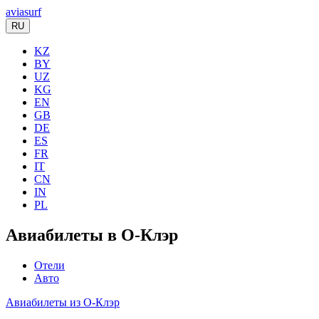
aviasurf
RU
KZ
BY
UZ
KG
EN
GB
DE
ES
FR
IT
CN
IN
PL
Авиабилеты в О-Клэр
Отели
Авто
Авиабилеты из О-Клэр