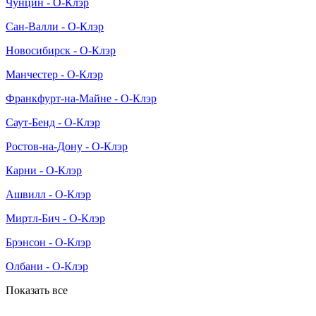
Чунцин - О-Клэр
Сан-Валли - О-Клэр
Новосибирск - О-Клэр
Манчестер - О-Клэр
Франкфурт-на-Майне - О-Клэр
Саут-Бенд - О-Клэр
Ростов-на-Дону - О-Клэр
Карни - О-Клэр
Ашвилл - О-Клэр
Миртл-Бич - О-Клэр
Брэнсон - О-Клэр
Олбани - О-Клэр
Показать все