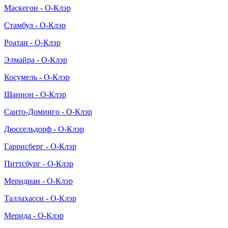
Маскегон - О-Клэр
Стамбул - О-Клэр
Роатан - О-Клэр
Элмайра - О-Клэр
Косумель - О-Клэр
Шаннон - О-Клэр
Санто-Доминго - О-Клэр
Дюссельдорф - О-Клэр
Гаррисберг - О-Клэр
Питтсбург - О-Клэр
Меридиан - О-Клэр
Таллахасси - О-Клэр
Мерида - О-Клэр