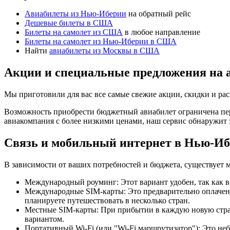
Авиабилеты из Нью-Иберии
на обратный рейс
Дешевые билеты в США
Билеты на самолет из США
в любое направление
Билеты на самолет из Нью-Иберии в США
Найти
авиабилеты из Москвы в США
Акции и специальные предложения на
Мы приготовили для вас все самые свежие акции, скидки и ра
Возможность приобрести бюджетный авиабилет ограничена пер
авиакомпания с более низкими ценами, наш сервис обнаружит 
Связь и мобильный интернет в Нью-И
В зависимости от ваших потребностей и бюджета, существует 
Международный роуминг: Этот вариант удобен, так как в
Международные SIM-карты: Это предварительно оплаченн
планируете путешествовать в несколько стран.
Местные SIM-карты: При прибытии в каждую новую страну
вариантом.
Портативный Wi-Fi (или "Wi-Fi маршрутизатор"): Это неб