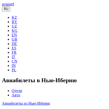
aviasurf
RU
KZ
BY
UZ
KG
EN
GB
DE
ES
FR
IT
CN
IN
PL
Авиабилеты в Нью-Иберию
Отели
Авто
Авиабилеты из Нью-Иберии