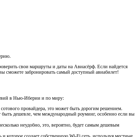
ерию.
оверить свои маршруты и даты на Авиасёрф. Если найдется
 вы сможете забронировать самый доступный авиабилет!
твий в Нью-Иберии и по миру:
 сотового провайдера, это может быть дорогим решением.
 быть дешевле, чем международный роуминг, особенно если вы
сколько неудобно, это, вероятно, будет самым дешевым
 и которое создает собственную Wi-Fi сеть, используя местные