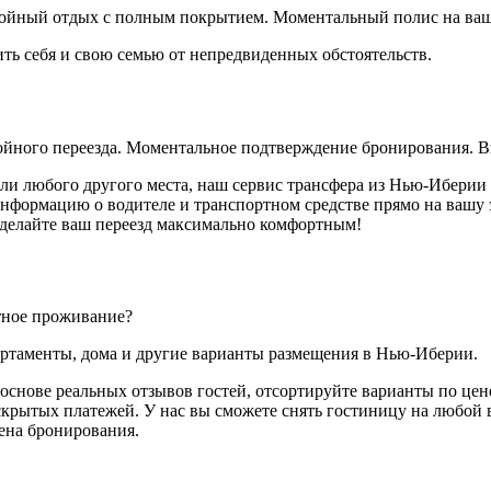
койный отдых с полным покрытием. Моментальный полис на ваш
ть себя и свою семью от непредвиденных обстоятельств.
ойного переезда. Моментальное подтверждение бронирования. В
 или любого другого места, наш сервис трансфера из Нью-Иберии
формацию о водителе и транспортном средстве прямо на вашу э
 сделайте ваш переезд максимально комфортным!
тное проживание?
партаменты, дома и другие варианты размещения в Нью-Иберии.
основе реальных отзывов гостей, отсортируйте варианты по цене
скрытых платежей. У нас вы сможете снять гостиницу на любой в
мена бронирования.