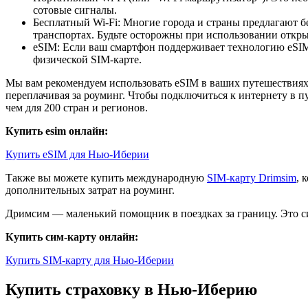
сотовые сигналы.
Бесплатный Wi-Fi: Многие города и страны предлагают б
транспортах. Будьте осторожны при использовании открыт
eSIM: Если ваш смартфон поддерживает технологию eSIM,
физической SIM-карте.
Мы вам рекомендуем использовать eSIM в ваших путешествиях.
переплачивая за роуминг. Чтобы подключиться к интернету в п
чем для 200 стран и регионов.
Купить esim онлайн:
Купить eSIM для Нью-Иберии
Также вы можете купить международную
SIM-карту Drimsim
, 
дополнительных затрат на роуминг.
Дримсим — маленький помощник в поездках за границу. Это си
Купить сим-карту онлайн:
Купить SIM-карту для Нью-Иберии
Купить страховку в Нью-Иберию