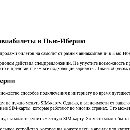
 авиабилеты в Нью-Иберию
спродажи билетов на самолет от разных авиакомпаний в Нью-Иб
иодом действия спецпредложений. Не упустите возможность пр
это и представит вам все подходящие варианты. Таким образом,
берии
множество способов подключения к интернету во время путешес
ам не нужно менять SIM-карту. Однако, в зависимости от вашего
ые SIM-карты, которые работают во многих странах. Это может
, вы можете купить местную SIM-карту. Хотя это может быть не
ольшое устройство, которое вы можете взять в аренду или купить